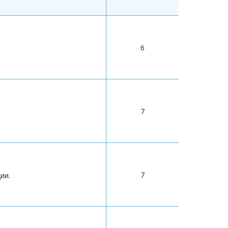
6
7
7
ии.