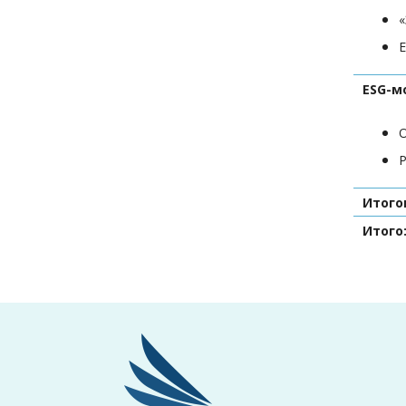
«
E
ESG-м
О
Р
Итого
Итого