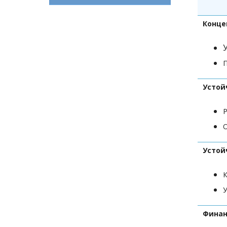
Конце
П
Устой
Р
О
Устой
К
У
Финан